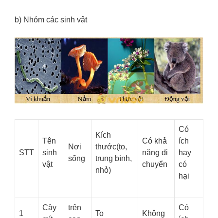
b) Nhóm các sinh vật
Có
Kích
Tên
Có khả
ích
Nơi
thước(to,
STT
sinh
năng di
hay
sống
trung bình,
vật
chuyển
có
nhỏ)
hại
Cây
trên
Có
1
To
Không