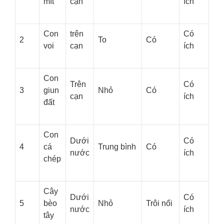
mít
cạn
ích
Con
trên
Có
2
To
Có
voi
cạn
ích
Con
Trên
Có
3
giun
Nhỏ
Có
cạn
ích
đất
Con
Dưới
Có
4
cá
Trung bình
Có
nước
ích
chép
Cây
Dưới
Có
5
bèo
Nhỏ
Trôi nổi
nước
ích
tây