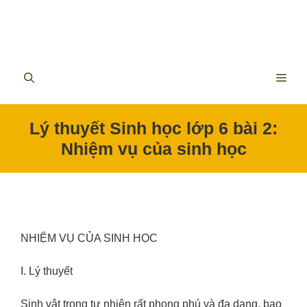
ME
Lý thuyết Sinh học lớp 6 bài 2:
Nhiệm vụ của sinh học
NHIỆM VỤ CỦA SINH HỌC
I. Lý thuyết
Sinh vật trong tự nhiên rất phong phú và đa dạng, bao