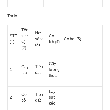
Trả lời
Tên
Nơi
STT
sinh
Có
sống
Có hại (5)
(1)
vật
ích (4)
(3)
(2)
Cây
Cây
Trên
1
lương
lúa
đất
thực
Lấy
Con
Trên
2
sức
bò
đất
kéo