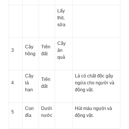
Lấy
thịt,
sữa
Cây
Cây
Trên
3
ăn
hồng
đất
quả
Cây
Lá có chất độc gây
Trên
4
lá
ngứa cho người và
đất
han
động vật.
Con
Dưới
Hút máu người và
5
đỉa
nước
động vật.