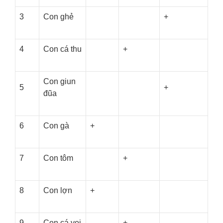
3
Con ghẻ
+
4
Con cá thu
+
Con giun
5
+
đũa
6
Con gà
+
7
Con tôm
+
8
Con lợn
+
9
Con cá voi
+