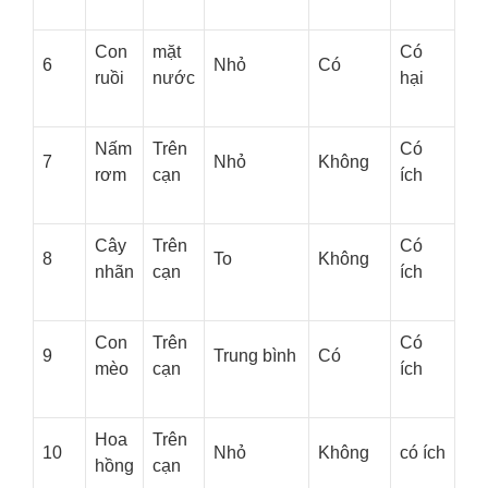
Con
mặt
Có
6
Nhỏ
Có
ruồi
nước
hại
Nấm
Trên
Có
7
Nhỏ
Không
rơm
cạn
ích
Cây
Trên
Có
8
To
Không
nhãn
cạn
ích
Con
Trên
Có
9
Trung bình
Có
mèo
cạn
ích
Hoa
Trên
10
Nhỏ
Không
có ích
hồng
cạn