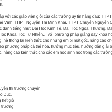
h.
ập với các giáo viên giỏi của các trường uy tín hàng đầu: THP
hế Vinh, THPT Nguyễn Thị Minh Khai, THPT Chuyên Nguyễn 
ọc danh tiếng như: Đại Học Kinh Tế, Đại Học Ngoại Thương, Đ
 Học Khoa Học Tự Nhiên… với phương pháp giảng dạy khoa h
g, hệ thống lại kiến thức cho những em bị mất gốc, nâng cao c
theo phương pháp cá thể hóa, hướng mục tiêu, hướng dẫn giải b
, nâng cao kiến thức cho các em học sinh học trong các trườn
luyện thi trường chuyên.
áo Dục.
 hết giờ.
à trường.