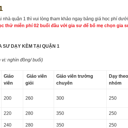
1
 nhà quận 1 thì vui lòng tham khảo ngay bảng giá học phí dướ
c thử miễn phí 02 buổi đầu với gia sư để bố mẹ chọn gia 
IA SƯ DẠY KÈM TẠI QUẬN 1
vị: nghìn đồng/ buổi)
Giáo
Giáo viên
Giáo viên trường
Dạy the
viên
giỏi
chuyên
nhóm
200
260
300
250
220
280
350
250
240
280
350
250