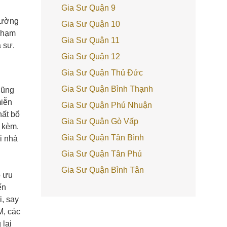
Gia Sư Quận 9
hường
Gia Sư Quận 10
Phạm
Gia Sư Quận 11
 sư.
Gia Sư Quận 12
Gia Sư Quận Thủ Đức
Gia Sư Quận Bình Thạnh
 cũng
miễn
Gia Sư Quận Phú Nhuận
ất bổ
Gia Sư Quận Gò Vấp
y kèm.
Gia Sư Quận Tân Bình
ại nhà
Gia Sư Quận Tân Phú
Gia Sư Quận Bình Tân
õ ưu
ến
i, say
M, các
 lại