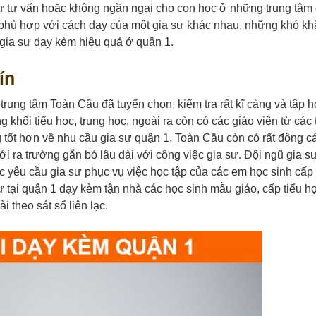
 tư vấn hoặc không ngần ngại cho con học ở những trung tâm 
 phù hợp với cách dạy của một gia sư khác nhau, những khó kh
 gia sư dạy kèm hiệu quả ở quận 1.
ín
 trung tâm Toàn Cầu đã tuyển chọn, kiểm tra rất kĩ càng và tập 
g khối tiểu học, trung học, ngoài ra còn có các giáo viên từ các 
 tốt hơn về nhu cầu gia sư quận 1, Toàn Cầu còn có rất đông c
i ra trường gắn bó lâu dài với công việc gia sư. Đội ngũ gia s
yêu cầu gia sư phục vụ việc học tập của các em học sinh cấp 
sư tại quận 1 dạy kèm tận nhà các học sinh mẫu giáo, cấp tiểu h
i theo sát sổ liên lạc.