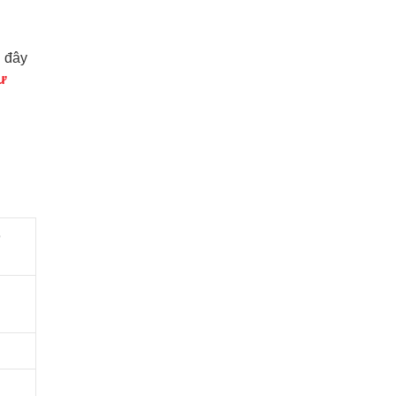
i đây
sư
o