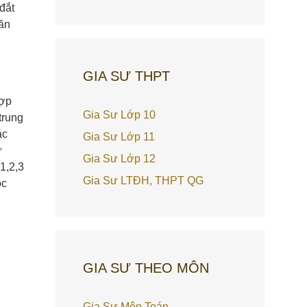
đắt
ăn
GIA SƯ THPT
hợp
Gia Sư Lớp 10
trung
ác
Gia Sư Lớp 11
ư
Gia Sư Lớp 12
1,2,3
Gia Sư LTĐH, THPT QG
ọc
GIA SƯ THEO MÔN
Gia Sư Môn Toán