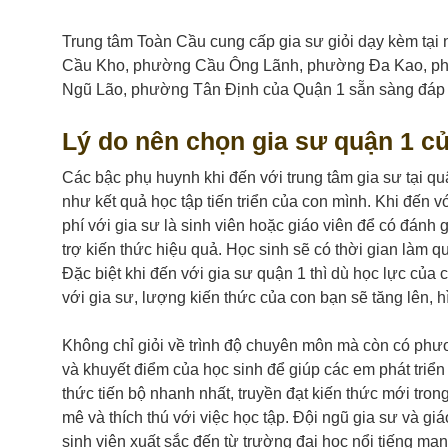
Trung tâm Toàn Cầu cung cấp gia sư giỏi dạy kèm t
Cầu Kho, phường Cầu Ông Lãnh, phường Đa Kao, p
Ngũ Lão, phường Tân Định của Quận 1 sẵn sàng đáp ứ
Lý do nên chọn gia sư quận 1 c
Các bậc phụ huynh khi đến với trung tâm gia sư tại q
như kết quả học tập tiến triển của con mình. Khi đến
phí với gia sư là sinh viên hoặc giáo viên để có đánh gi
trợ kiến thức hiệu quả. Học sinh sẽ có thời gian là
Đặc biệt khi đến với gia sư quận 1 thì dù học lực
với gia sư, lượng kiến thức của con bạn sẽ tăng lên, 
Không chỉ giỏi về trình độ chuyên môn mà còn có phươ
và khuyết điểm của học sinh để giúp các em phát triển
thức tiến bộ nhanh nhất, truyền đạt kiến thức mới tron
mê và thích thú với việc học tập. Đội ngũ gia sư và gi
sinh viên xuất sắc đến từ trường đại học nổi tiếng ma