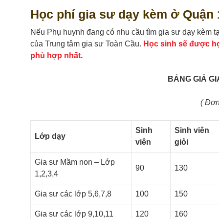
Học phí gia sư dạy kèm ở Quận 
Nếu Phụ huynh đang có nhu cầu tìm gia sư dạy kèm tại
của Trung tâm gia sư Toàn Cầu.
Học sinh sẽ được họ
phù hợp nhất.
BẢNG GIÁ G
( Đơn 
Sinh
Sinh viên
Lớp dạy
viên
giỏi
Gia sư Mầm non – Lớp
90
130
1,2,3,4
Gia sư các lớp 5,6,7,8
100
150
Gia sư các lớp 9,10,11
120
160