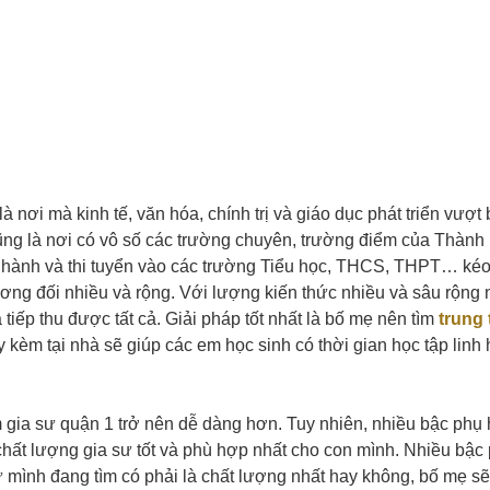
 nơi mà kinh tế, văn hóa, chính trị và giáo dục phát triển vượt
ũng là nơi có vô số các trường chuyên, trường điểm của Thành
học hành và thi tuyển vào các trường Tiểu học, THCS, THPT… kéo
ương đối nhiều và rộng. Với lượng kiến thức nhiều và sâu rộng
tiếp thu được tất cả. Giải pháp tốt nhất là bố mẹ nên tìm
trung
kèm tại nhà sẽ giúp các em học sinh có thời gian học tập linh 
ìm gia sư quận 1 trở nên dễ dàng hơn. Tuy nhiên, nhiều bậc phụ
chất lượng gia sư tốt và phù hợp nhất cho con mình. Nhiều bậc
ư mình đang tìm có phải là chất lượng nhất hay không, bố mẹ sẽ