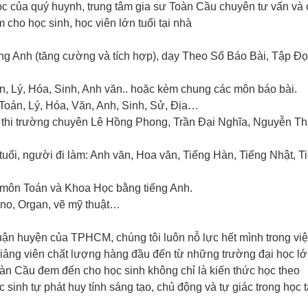
c của quý huynh, trung tâm gia sư Toàn Cầu chuyên tư vấn và
m cho học sinh, học viên lớn tuổi tại nhà
ếng Anh (tăng cường và tích hợp), dạy Theo Sổ Báo Bài, Tập Đọ
 Lý, Hóa, Sinh, Anh văn.. hoặc kèm chung các môn báo bài.
2: Toán, Lý, Hóa, Văn, Anh, Sinh, Sử, Địa…
ện thi trường chuyên Lê Hồng Phong, Trần Đại Nghĩa, Nguyễn 
tuổi, người đi làm: Anh văn, Hoa văn, Tiếng Hàn, Tiếng Nhật, T
 môn Toán và Khoa Học bằng tiếng Anh.
ano, Organ, vẽ mỹ thuật…
 quận huyện của TPHCM, chúng tôi luôn nỗ lực hết mình trong vi
 giảng viên chất lượng hàng đầu đến từ những trường đại học lớ
àn Cầu đem đến cho học sinh không chỉ là kiến thức học theo
sinh tự phát huy tính sáng tạo, chủ động và tự giác trong học 