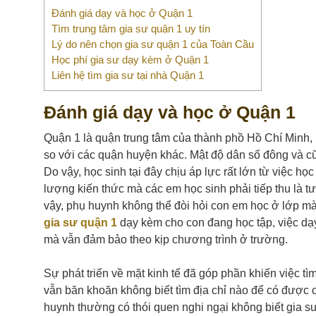
Đánh giá dạy và học ở Quận 1
Tìm trung tâm gia sư quận 1 uy tín
Lý do nên chọn gia sư quận 1 của Toàn Cầu
Học phí gia sư dạy kèm ở Quận 1
Liên hệ tìm gia sư tại nhà Quận 1
Đánh giá dạy và học ở Quận 1
Quận 1 là quận trung tâm của thành phồ Hồ Chí Minh, là
so với các quận huyện khác. Mật độ dân số đông và c
Do vậy, học sinh tại đây chịu áp lực rất lớn từ việc 
lượng kiến thức mà các em học sinh phải tiếp thu là t
vậy, phụ huynh không thể đòi hỏi con em học ở lớp mà 
gia sư quận 1
dạy kèm cho con đang học tập, việc dạy 
mà vẫn đảm bảo theo kịp chương trình ở trường.
Sự phát triển về mặt kinh tế đã góp phần khiến việc t
vẫn băn khoăn không biết tìm địa chỉ nào để có được 
huynh thường có thói quen nghi ngại không biết gia s