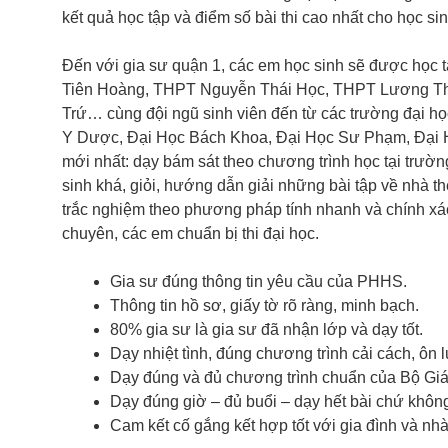
kết quả học tập và điểm số bài thi cao nhất cho học sin
Đến với gia sư quận 1, các em học sinh sẽ được học t
Tiên Hoàng, THPT Nguyễn Thái Học, THPT Lương T
Trứ… cùng đội ngũ sinh viên đến từ các trường đại h
Y Dược, Đại Học Bách Khoa, Đại Học Sư Phạm, Đại
mới nhất: dạy bám sát theo chương trình học tại trườn
sinh khá, giỏi, hướng dẫn giải những bài tập về nhà 
trắc nghiệm theo phương pháp tính nhanh và chính xác
chuyên, các em chuẩn bị thi đại học.
Gia sư đúng thông tin yêu cầu của PHHS.
Thông tin hồ sơ, giấy tờ rõ ràng, minh bạch.
80% gia sư là gia sư đã nhận lớp và dạy tốt.
Dạy nhiệt tình, đúng chương trình cải cách, ôn 
Dạy đúng và đủ chương trình chuẩn của Bộ Gi
Dạy đúng giờ – đủ buổi – dạy hết bài chứ không
Cam kết cố gắng kết hợp tốt với gia đình và nh