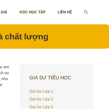
 GIÁ
GÓC HỌC TẬP
LIÊN HỆ
à chất lượng
ác em
ịch vụ
GIA SƯ TIỂU HỌC
, nhu
ậc
Gia Sư Lớp 1
Gia Sư Lớp 2
Gia Sư Lớp 3