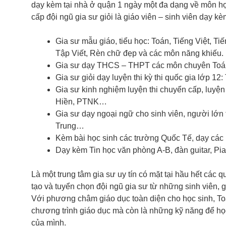
dạy kèm tại nhà ở quận 1 ngày một đa dạng về môn họ
cấp đội ngũ gia sư giỏi là giáo viên – sinh viên dạy kè
Gia sư mẫu giáo, tiểu học: Toán, Tiếng Việt, Ti
Tập Viết, Rèn chữ đẹp và các môn năng khiếu.
Gia sư dạy THCS – THPT các môn chuyên Toán,
Gia sư giỏi dạy luyện thi kỳ thi quốc gia lớp 1
Gia sư kinh nghiệm luyện thi chuyển cấp, luy
Hiền, PTNK…
Gia sư dạy ngoại ngữ cho sinh viên, người lớn 
Trung…
Kèm bài học sinh các trường Quốc Tế, dạy các
Dạy kèm Tin học văn phòng A-B, đàn guitar, Pi
Là một trung tâm gia sư uy tín có mặt tại hầu hết các
tạo và tuyển chọn đội ngũ gia sư từ những sinh viên,
Với phương châm giáo dục toàn diện cho học sinh, To
chương trình giáo dục mà còn là những kỹ năng để học 
của mình.