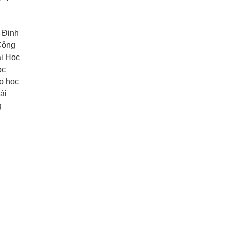
T Đinh
Công
ại Học
ọc
ho học
ài
g