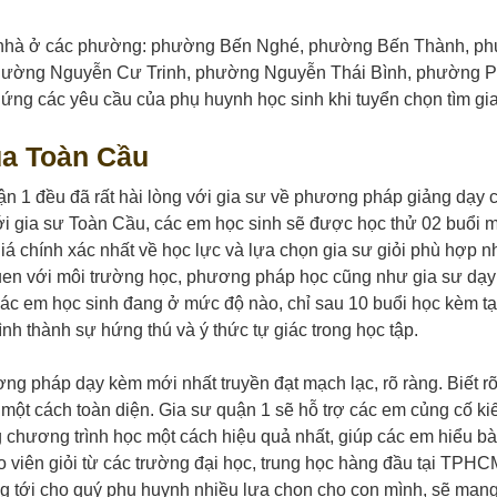
ại nhà ở các phường: phường Bến Nghé, phường Bến Thành, p
hường Nguyễn Cư Trinh, phường Nguyễn Thái Bình, phường 
ng các yêu cầu của phụ huynh học sinh khi tuyển chọn tìm gia
ủa Toàn Cầu
uận 1 đều đã rất hài lòng với gia sư về phương pháp giảng dạy
 với gia sư Toàn Cầu, các em học sinh sẽ được học thử 02 buổi 
á chính xác nhất về học lực và lựa chọn gia sư giỏi phù hợp nh
m quen với môi trường học, phương pháp học cũng như gia sư dạ
 của các em học sinh đang ở mức độ nào, chỉ sau 10 buổi học kèm t
hình thành sự hứng thú và ý thức tự giác trong học tập.
ng pháp dạy kèm mới nhất truyền đạt mạch lạc, rõ ràng. Biết r
 một cách toàn diện. Gia sư quận 1 sẽ hỗ trợ các em củng cố ki
g chương trình học một cách hiệu quả nhất, giúp các em hiểu bà
áo viên giỏi từ các trường đại học, trung học hàng đầu tại TPHC
ng tới cho quý phụ huynh nhiều lựa chọn cho con mình, sẽ mang