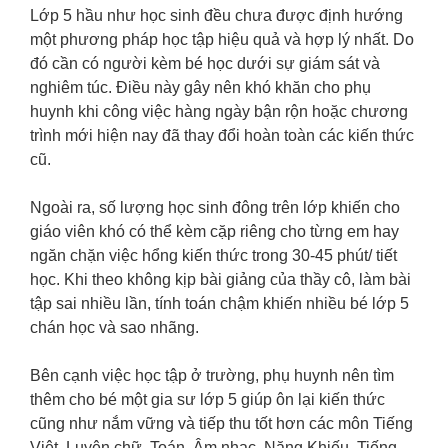
Lớp 5 hầu như học sinh đều chưa được định hướng
một phương pháp học tập hiệu quả và hợp lý nhất. Do
đó cần có người kèm bé học dưới sự giám sát và
nghiêm túc. Điều này gây nên khó khăn cho phụ
huynh khi công việc hàng ngày bận rộn hoặc chương
trình mới hiện nay đã thay đổi hoàn toàn các kiến thức
cũ.
Ngoài ra, số lượng học sinh đông trên lớp khiến cho
giáo viên khó có thể kèm cặp riêng cho từng em hay
ngăn chặn việc hổng kiến thức trong 30-45 phút/ tiết
học. Khi theo không kịp bài giảng của thầy cô, làm bài
tập sai nhiều lần, tính toán chậm khiến nhiều bé lớp 5
chán học và sao nhãng.
Bên cạnh việc học tập ở trường, phụ huynh nên tìm
thêm cho bé một gia sư lớp 5 giúp ôn lại kiến thức
cũng như nắm vững và tiếp thu tốt hơn các môn Tiếng
Việt, Luyện chữ, Toán, Âm nhạc, Năng Khiếu, Tiếng