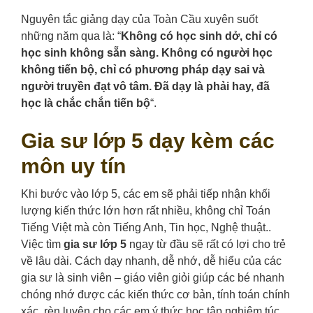
Nguyên tắc giảng dạy của Toàn Cầu xuyên suốt
những năm qua là: “
Không có học sinh dở, chỉ có
học sinh không sẵn sàng. Không có người học
không tiến bộ, chỉ có phương pháp dạy sai và
người truyền đạt vô tâm. Đã dạy là phải hay, đã
học là chắc chắn tiến bộ
“.
Gia sư lớp 5 dạy kèm các
môn uy tín
Khi bước vào lớp 5, các em sẽ phải tiếp nhận khối
lượng kiến thức lớn hơn rất nhiều, không chỉ Toán
Tiếng Việt mà còn Tiếng Anh, Tin học, Nghệ thuật..
Việc tìm
gia sư lớp 5
ngay từ đầu sẽ rất có lợi cho trẻ
về lâu dài. Cách dạy nhanh, dễ nhớ, dễ hiểu của các
gia sư là sinh viên – giáo viên giỏi giúp các bé nhanh
chóng nhớ được các kiến thức cơ bản, tính toán chính
xác, rèn luyện cho các em ý thức học tập nghiêm túc