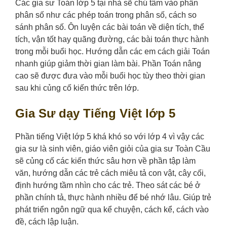
Các gia sư Toán lớp 5 tại nhà sẽ chú tâm vào phần
phân số như các phép toán trong phân số, cách so
sánh phân số. Ôn luyện các bài toán về diện tích, thể
tích, vận tốt hay quãng đường, các bài toán thực hành
trong mỗi buổi học. Hướng dẫn các em cách giải Toán
nhanh giúp giảm thời gian làm bài. Phần Toán nâng
cao sẽ được đưa vào mỗi buổi học tùy theo thời gian
sau khi củng cố kiến thức trên lớp.
Gia Sư dạy Tiếng Việt lớp 5
Phần tiếng Việt lớp 5 khá khó so với lớp 4 vì vậy các
gia sư là sinh viên, giáo viên giỏi của gia sư Toàn Cầu
sẽ củng cố các kiến thức sâu hơn về phần tập làm
văn, hướng dẫn các trẻ cách miêu tả con vật, cây cối,
định hướng tầm nhìn cho các trẻ. Theo sát các bé ở
phần chính tả, thực hành nhiều để bé nhớ lâu. Giúp trẻ
phát triển ngôn ngữ qua kể chuyện, cách kể, cách vào
đề, cách lập luận.