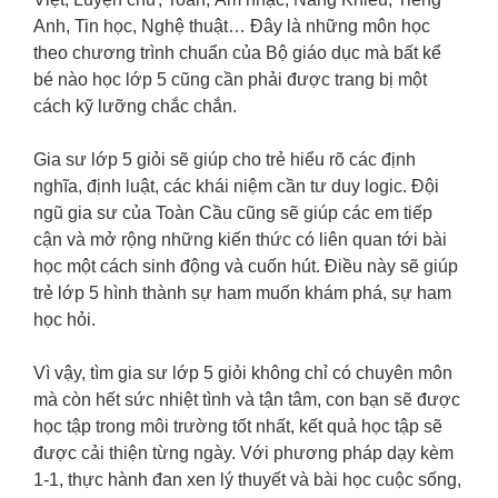
Anh, Tin học, Nghệ thuật… Đây là những môn học
theo chương trình chuẩn của Bộ giáo dục mà bất kể
bé nào học lớp 5 cũng cần phải được trang bị một
cách kỹ lưỡng chắc chắn.
Gia sư lớp 5 giỏi sẽ giúp cho trẻ hiểu rõ các định
nghĩa, định luật, các khái niệm cần tư duy logic. Đội
ngũ gia sư của Toàn Cầu cũng sẽ giúp các em tiếp
cận và mở rộng những kiến thức có liên quan tới bài
học một cách sinh động và cuốn hút. Điều này sẽ giúp
trẻ lớp 5 hình thành sự ham muốn khám phá, sự ham
học hỏi.
Vì vậy, tìm gia sư lớp 5 giỏi không chỉ có chuyên môn
mà còn hết sức nhiệt tình và tận tâm, con bạn sẽ được
học tập trong môi trường tốt nhất, kết quả học tập sẽ
được cải thiện từng ngày. Với phương pháp dạy kèm
1-1, thực hành đan xen lý thuyết và bài học cuộc sống,