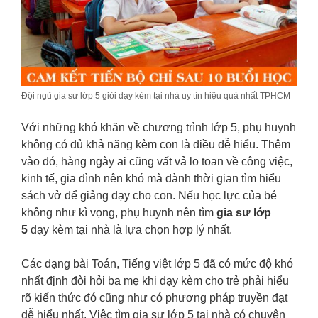
Đội ngũ gia sư lớp 5 giỏi dạy kèm tại nhà uy tín hiệu quả nhất TPHCM
Với những khó khăn về chương trình lớp 5, phụ huynh
không có đủ khả năng kèm con là điều dễ hiểu. Thêm
vào đó, hàng ngày ai cũng vất vả lo toan về công việc,
kinh tế, gia đình nên khó mà dành thời gian tìm hiểu
sách vở để giảng dạy cho con. Nếu học lực của bé
không như kì vọng, phụ huynh nên tìm
gia sư lớp
5
dạy kèm tại nhà là lựa chọn hợp lý nhất.
Các dạng bài Toán, Tiếng việt lớp 5 đã có mức độ khó
nhất định đòi hỏi ba mẹ khi dạy kèm cho trẻ phải hiểu
rõ kiến thức đó cũng như có phương pháp truyền đạt
dễ hiểu nhất. Việc tìm gia sư lớp 5 tại nhà có chuyên