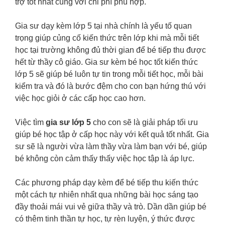
trợ tốt nhất cùng với chi phí phù hợp.
Gia sư dạy kèm lớp 5 tại nhà chính là yếu tố quan
trọng giúp củng cố kiến thức trên lớp khi mà mỗi tiết
học tại trường không đủ thời gian để bé tiếp thu được
hết từ thầy cô giáo. Gia sư kèm bé học tốt kiến thức
lớp 5 sẽ giúp bé luôn tự tin trong mỗi tiết học, mỗi bài
kiểm tra và đó là bước đệm cho con bạn hứng thú với
việc học giỏi ở các cấp học cao hơn.
Việc tìm
gia sư lớp 5
cho con sẽ là giải pháp tối ưu
giúp bé học tập ở cấp học này với kết quả tốt nhất. Gia
sư sẽ là người vừa làm thầy vừa làm bạn với bé, giúp
bé không còn cảm thấy thấy việc học tập là áp lực.
Các phương pháp dạy kèm để bé tiếp thu kiến thức
một cách tự nhiên nhất qua những bài học sáng tạo
đầy thoải mái vui vẻ giữa thầy và trò. Dần dần giúp bé
có thêm tinh thần tự học, tự rèn luyện, ý thức được