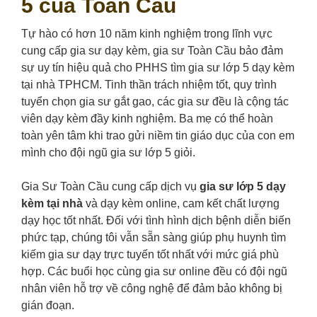
5 của Toàn Cầu
Tự hào có hơn 10 năm kinh nghiệm trong lĩnh vực
cung cấp gia sư dạy kèm, gia sư Toàn Cầu bảo đảm
sự uy tín hiệu quả cho PHHS tìm gia sư lớp 5 dạy kèm
tại nhà TPHCM. Tinh thần trách nhiệm tốt, quy trình
tuyển chọn gia sư gắt gao, các gia sư đều là cộng tác
viên dạy kèm đầy kinh nghiệm. Ba mẹ có thể hoàn
toàn yên tâm khi trao gửi niềm tin giáo dục của con em
mình cho đội ngũ gia sư lớp 5 giỏi.
Gia Sư Toàn Cầu cung cấp dịch vụ
gia sư lớp 5 dạy
kèm tại nhà
và dạy kèm online, cam kết chất lượng
dạy học tốt nhất. Đối với tình hình dịch bệnh diễn biến
phức tạp, chúng tôi vẫn sẵn sàng giúp phụ huynh tìm
kiếm gia sư dạy trực tuyến tốt nhất với mức giá phù
hợp. Các buổi học cùng gia sư online đều có đội ngũ
nhân viên hỗ trợ về công nghệ để đảm bảo không bị
gián đoạn.