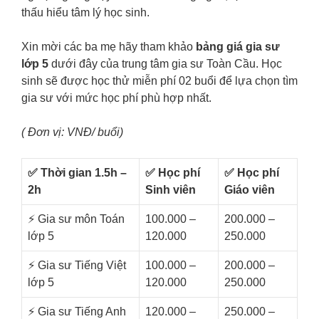
thấu hiểu tâm lý học sinh.
Xin mời các ba mẹ hãy tham khảo
bảng giá gia sư
lớp 5
dưới đây của trung tâm gia sư Toàn Cầu. Học
sinh sẽ được học thử miễn phí 02 buổi để lựa chọn tìm
gia sư với mức học phí phù hợp nhất.
( Đơn vị: VNĐ/ buổi)
✅ Thời gian 1.5h –
✅ Học phí
✅ Học phí
2h
Sinh viên
Giáo viên
⚡️ Gia sư môn Toán
100.000 –
200.000 –
lớp 5
120.000
250.000
⚡️ Gia sư Tiếng Việt
100.000 –
200.000 –
lớp 5
120.000
250.000
⚡️ Gia sư Tiếng Anh
120.000 –
250.000 –