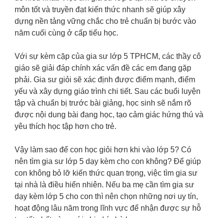
môn tốt và truyền đạt kiến thức nhanh sẽ giúp xây
dựng nền tảng vững chắc cho trẻ chuẩn bị bước vào
năm cuối cùng ở cấp tiểu học.
Với sự kèm cặp của gia sư lớp 5 TPHCM, các thầy cô
giáo sẽ giải đáp chính xác vấn đề các em đang gặp
phải. Gia sư giỏi sẽ xác định được điểm mạnh, điểm
yếu và xây dựng giáo trình chi tiết. Sau các buổi luyện
tập và chuẩn bị trước bài giảng, học sinh sẽ nắm rõ
được nội dung bài đang học, tạo cảm giác hứng thú và
yêu thích học tập hơn cho trẻ.
Vậy làm sao để con học giỏi hơn khi vào lớp 5? Có
nên tìm gia sư lớp 5 dạy kèm cho con không? Để giúp
con không bỏ lỡ kiến thức quan trọng, việc tìm gia sư
tại nhà là điều hiển nhiên. Nếu ba mẹ cần tìm gia sư
dạy kèm lớp 5 cho con thì nên chọn những nơi uy tín,
hoạt động lâu năm trong lĩnh vực để nhận được sự hỗ