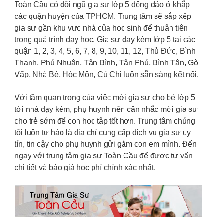
Toàn Cầu có đội ngũ gia sư lớp 5 đông đảo ở khắp
các quận huyện của TPHCM. Trung tâm sẽ sắp xếp
gia sư gần khu vực nhà của học sinh để thuận tiện
trong quá trình dạy học. Gia sư dạy kèm lớp 5 tại các
quận 1, 2, 3, 4, 5, 6, 7, 8, 9, 10, 11, 12, Thủ Đức, Bình
Thạnh, Phú Nhuận, Tân Bình, Tân Phú, Bình Tân, Gò
Vấp, Nhà Bè, Hóc Môn, Củ Chi luôn sẵn sàng kết nối.
Với tầm quan trọng của việc mời gia sư cho bé lớp 5
tới nhà dạy kèm, phụ huynh nên cân nhắc mời gia sư
cho trẻ sớm để con học tập tốt hơn. Trung tâm chúng
tôi luôn tự hào là địa chỉ cung cấp dịch vụ gia sư uy
tín, tin cậy cho phụ huynh gửi gắm con em mình. Đến
ngay với trung tâm gia sư Toàn Cầu để được tư vấn
chi tiết và báo giá học phí chính xác nhất.