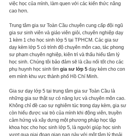
việc học của mình, làm quen với các kiến thức nâng
cao hơn.
Trung tâm gia sư Toàn Cầu chuyên cung cấp đội ngũ
gia sư sinh viên và giáo viên giỏi, chuyên nghiệp dạy
1 kèm 1 cho học sinh lớp 5 tại TPHCM. Các gia sư
dạy kèm lớp 5 có trình độ chuyên môn cao, tác phong
sư phạm chuyên nghiệp, kiên trì và thấu hiểu tâm lý
học sinh. Chúng tôi bảo đảm sẽ là cầu nối tốt cho các
phụ huynh học sinh tìm
gia sư lớp 5
dạy kèm cho con
em mình khu vực thành phố Hồ Chí Minh.
Gia sư dạy lớp 5 tại trung tâm gia sư Toàn Cầu là
những gia sư thật sự có năng lực và chuyên môn cao.
Không chỉ đề cao sự nghiêm túc trong dạy kèm, gia sư
còn hiểu được vai trò của mình khi động viên, truyền
cảm hứng và xây dựng một phương pháp học tập
khoa học cho học sinh lớp 5, là người giúp học sinh
vượt qua giai đoạn gian nan này với một tâm lý thoải