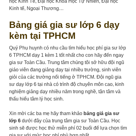
học Kinh Tế, Đại học Khoa Học Tự Nhiên, Đại học
Kinh tế, Ngoại Thương…
Bảng giá gia sư lớp 6 dạy
kèm tại TPHCM
Quý Phụ huynh có nhu cầu tìm hiểu học phí gia sư lớp
6 TPHCM dạy 1 kèm 1 tốt nhất cho con hãy đến ngay
gia sư Toàn Cầu. Trung tâm chúng tôi sở hữu đội ngũ
giáo viên đang giảng dạy tại nhiều trường, sinh viên
giỏi của các trường nổi tiếng ở TPHCM. Đội ngũ gia
sư dạy lớp 6 tại nhà có trình độ chuyên môn cao, kinh
nghiệm giảng dạy nhiều năm trong nghề, tận tâm và
thấu hiểu tâm lý học sinh.
Xin mời các ba mẹ hãy tham khảo
bảng giá gia sư
lớp 6
dưới đây của trung tâm gia sư Toàn Cầu. Học
sinh sẽ được học thử miễn phí 02 buổi để lựa chọn tìm
gia sư với mức học phí phù hợp nhất.