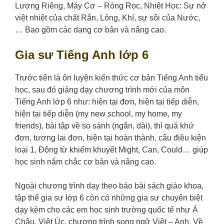
Lượng Riêng, Máy Cơ – Ròng Rọc, Nhiệt Học: Sự nở
việt nhiệt của chất Rắn, Lỏng, Khí, sự sôi của Nước,
… Bao gồm các dạng cơ bản và nâng cao.
Gia sư Tiếng Anh lớp 6
Trước tiên là ôn luyện kiến thức cơ bản Tiếng Anh tiểu
học, sau đó giảng dạy chương trình mới của môn
Tiếng Anh lớp 6 như: hiện tại đơn, hiện tại tiếp diễn,
hiện tại tiếp diễn (my new school, my home, my
friends), bài tập về so sánh (ngắn, dài), thì quá khứ
đơn, tương lai đơn, hiện tại hoàn thành, câu điều kiện
loại 1, Động từ khiếm khuyết Might, Can, Could… giúp
học sinh nắm chắc cơ bản và nâng cao.
Ngoài chương trình dạy theo báo bài sách giáo khoa,
tập thể gia sư lớp 6 còn có những gia sư chuyên biệt
dạy kèm cho các em học sinh trường quốc tế như Á
Châu, Việt Úc, chương trình song ngữ Việt – Anh. Về