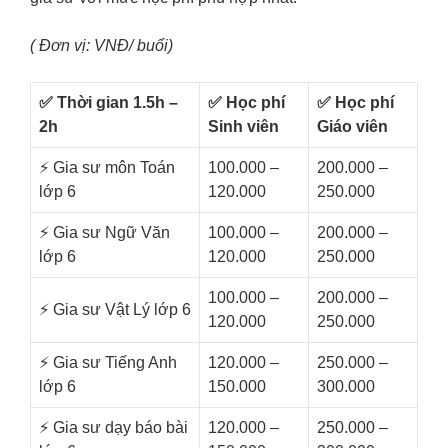
( Đơn vị: VNĐ/ buổi)
✅ Thời gian 1.5h –
✅ Học phí
✅ Học phí
2h
Sinh viên
Giáo viên
⚡️ Gia sư môn Toán
100.000 –
200.000 –
lớp 6
120.000
250.000
⚡️ Gia sư Ngữ Văn
100.000 –
200.000 –
lớp 6
120.000
250.000
100.000 –
200.000 –
⚡️ Gia sư Vật Lý lớp 6
120.000
250.000
⚡️ Gia sư Tiếng Anh
120.000 –
250.000 –
lớp 6
150.000
300.000
⚡️ Gia sư dạy báo bài
120.000 –
250.000 –