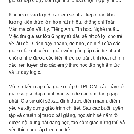
gia sư lớp 6 dạy kèm tại nhà là lựa chọn hợp lý nhất.
Khi bước vào lớp 6, các em sẽ phải tiếp nhận khối
lượng kiến thức lớn hơn rất nhiều, không chỉ Toán
Văn mà còn Vật Lý, Tiếng Anh, Tin học, Nghệ thuật..
Việc tìm
gia sư lớp 6
ngay từ đầu sẽ rất có lợi cho trẻ
về lâu dài. Cách dạy nhanh, dễ nhớ, dễ hiểu của các
gia sư là sinh viên – giáo viên giỏi giúp các bé nhanh
chóng nhớ được các kiến thức cơ bản, tính toán chính
xác, rèn luyện cho các em ý thức học tập nghiêm túc
và tư duy logic.
Với sự kèm cặp của gia sư lớp 6 TPHCM, các thầy cô
giáo sẽ giải đáp chính xác vấn đề các em đang gặp
phải. Gia sư giỏi sẽ xác định được điểm mạnh, điểm
yếu và xây dựng giáo trình chi tiết. Sau các buổi luyện
tập và chuẩn bị trước bài giảng, học sinh sẽ nắm rõ
được nội dung bài đang học, tạo cảm giác hứng thú và
yêu thích học tập hơn cho trẻ.