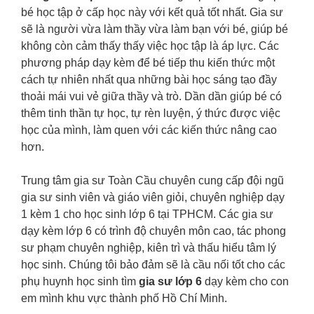
bé học tập ở cấp học này với kết quả tốt nhất. Gia sư
sẽ là người vừa làm thầy vừa làm bạn với bé, giúp bé
không còn cảm thấy thấy việc học tập là áp lực. Các
phương pháp dạy kèm để bé tiếp thu kiến thức một
cách tự nhiên nhất qua những bài học sáng tạo đầy
thoải mái vui vẻ giữa thầy và trò. Dần dần giúp bé có
thêm tinh thần tự học, tự rèn luyện, ý thức được việc
học của mình, làm quen với các kiến thức nâng cao
hơn.
Trung tâm gia sư Toàn Cầu chuyên cung cấp đội ngũ
gia sư sinh viên và giáo viên giỏi, chuyên nghiệp dạy
1 kèm 1 cho học sinh lớp 6 tại TPHCM. Các gia sư
dạy kèm lớp 6 có trình độ chuyên môn cao, tác phong
sư phạm chuyên nghiệp, kiên trì và thấu hiểu tâm lý
học sinh. Chúng tôi bảo đảm sẽ là cầu nối tốt cho các
phụ huynh học sinh tìm
gia sư lớp 6
dạy kèm cho con
em mình khu vực thành phố Hồ Chí Minh.