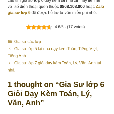
cầu tìm gia sư lớp 6 dạy kèm tại nhà xin hãy liên hệ
với số điện thoại quen thuộc
0868.108.000
hoặc
Zalo
gia sư lớp 6
để được hỗ trợ tư vấn miễn phí nhé.
4.6/5 - (17 votes)
Categories
Gia sư các lớp
Gia sư lớp 5 tại nhà dạy kèm Toán, Tiếng Việt,
Tiếng Anh
Gia sư lớp 7 giỏi dạy kèm Toán, Lý, Văn, Anh tại
nhà
1 thought on “Gia Sư lớp 6
Giỏi Dạy Kèm Toán, Lý,
Văn, Anh”