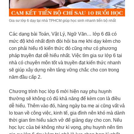
Gia sư lớp 6 dạy tại nhà TPHCM giúp học sinh nhanh tiến bộ nhất
Các dạng bài Toán, Vật Lý, Ngữ Văn… lớp 6 đã có
mức độ khó nhất định đòi hỏi ba mẹ khi dạy kèm cho
con phải hiểu rõ kiến thức đó cũng như có phương
pháp truyền đạt dễ hiểu nhất. Việc tìm gia sư lớp 6 tại
nhà có chuyên môn tốt và truyền đạt kiến thức nhanh
sẽ giúp xây dựng nền tảng vững chắc cho con trong
năm đầu cấp 2.
Chương trình học lớp 6 mới hiện nay phụ huynh
thường sẽ không có đủ khả năng để kèm con là điều
dễ hiểu. Thêm vào đó, hàng ngày ba mẹ ai cũng vất vả
lo toan về công việc, kinh tế, gia đình nên khó mà dành
thời gian tìm hiểu sách vở để giảng dạy cho con. Nếu
học lực của bé không như kì vọng, phụ huynh nên tìm