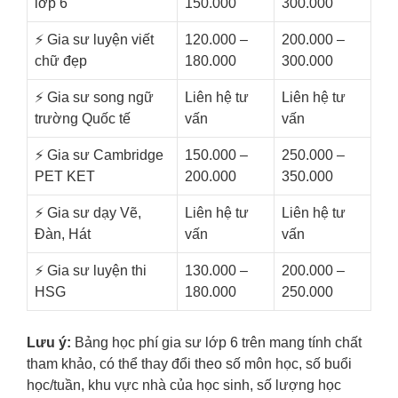
lớp 6
150.000
300.000
⚡️ Gia sư luyện viết
120.000 –
200.000 –
chữ đẹp
180.000
300.000
⚡️ Gia sư song ngữ
Liên hệ tư
Liên hệ tư
trường Quốc tế
vấn
vấn
⚡️ Gia sư Cambridge
150.000 –
250.000 –
PET KET
200.000
350.000
⚡️ Gia sư dạy Vẽ,
Liên hệ tư
Liên hệ tư
Đàn, Hát
vấn
vấn
⚡️ Gia sư luyện thi
130.000 –
200.000 –
HSG
180.000
250.000
Lưu ý:
Bảng học phí gia sư lớp 6 trên mang tính chất
tham khảo, có thể thay đổi theo số môn học, số buổi
học/tuần, khu vực nhà của học sinh, số lượng học