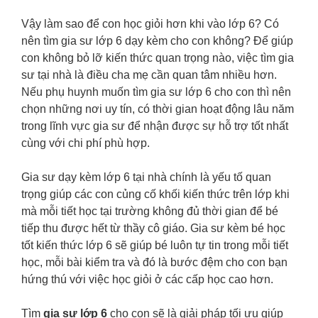
Vậy làm sao để con học giỏi hơn khi vào lớp 6? Có
nên tìm gia sư lớp 6 dạy kèm cho con không? Để giúp
con không bỏ lỡ kiến thức quan trọng nào, việc tìm gia
sư tại nhà là điều cha mẹ cần quan tâm nhiều hơn.
Nếu phụ huynh muốn tìm gia sư lớp 6 cho con thì nên
chọn những nơi uy tín, có thời gian hoạt động lâu năm
trong lĩnh vực gia sư để nhận được sự hỗ trợ tốt nhất
cùng với chi phí phù hợp.
Gia sư dạy kèm lớp 6 tại nhà chính là yếu tố quan
trọng giúp các con củng cố khối kiến thức trên lớp khi
mà mỗi tiết học tại trường không đủ thời gian để bé
tiếp thu được hết từ thầy cô giáo. Gia sư kèm bé học
tốt kiến thức lớp 6 sẽ giúp bé luôn tự tin trong mỗi tiết
học, mỗi bài kiểm tra và đó là bước đệm cho con bạn
hứng thú với việc học giỏi ở các cấp học cao hơn.
Tìm
gia sư lớp 6
cho con sẽ là giải pháp tối ưu giúp