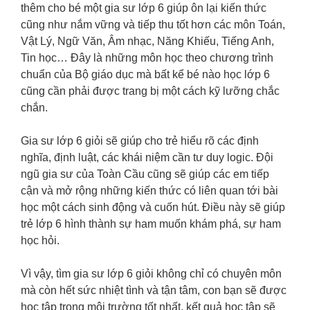
thêm cho bé một gia sư lớp 6 giúp ôn lại kiến thức
cũng như nắm vững và tiếp thu tốt hơn các môn Toán,
Vật Lý, Ngữ Văn, Âm nhạc, Năng Khiếu, Tiếng Anh,
Tin học… Đây là những môn học theo chương trình
chuẩn của Bộ giáo dục mà bất kể bé nào học lớp 6
cũng cần phải được trang bị một cách kỹ lưỡng chắc
chắn.
Gia sư lớp 6 giỏi sẽ giúp cho trẻ hiểu rõ các định
nghĩa, định luật, các khái niệm cần tư duy logic. Đội
ngũ gia sư của Toàn Cầu cũng sẽ giúp các em tiếp
cận và mở rộng những kiến thức có liên quan tới bài
học một cách sinh động và cuốn hút. Điều này sẽ giúp
trẻ lớp 6 hình thành sự ham muốn khám phá, sự ham
học hỏi.
Vì vậy, tìm gia sư lớp 6 giỏi không chỉ có chuyên môn
mà còn hết sức nhiệt tình và tận tâm, con bạn sẽ được
học tập trong môi trường tốt nhất, kết quả học tập sẽ