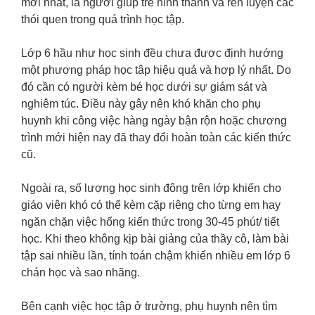
mới nhất, là người giúp trẻ hình thành và rèn luyện các
thói quen trong quá trình học tập.
Lớp 6 hầu như học sinh đều chưa được định hướng
một phương pháp học tập hiệu quả và hợp lý nhất. Do
đó cần có người kèm bé học dưới sự giám sát và
nghiêm túc. Điều này gây nên khó khăn cho phụ
huynh khi công việc hàng ngày bận rộn hoặc chương
trình mới hiện nay đã thay đổi hoàn toàn các kiến thức
cũ.
Ngoài ra, số lượng học sinh đông trên lớp khiến cho
giáo viên khó có thể kèm cặp riêng cho từng em hay
ngăn chặn việc hổng kiến thức trong 30-45 phút/ tiết
học. Khi theo không kịp bài giảng của thầy cô, làm bài
tập sai nhiều lần, tính toán chậm khiến nhiều em lớp 6
chán học và sao nhãng.
Bên cạnh việc học tập ở trường, phụ huynh nên tìm