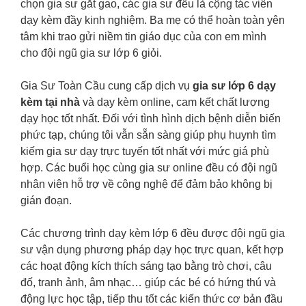
chọn gia sư gắt gao, các gia sư đều là cộng tác viên
dạy kèm đầy kinh nghiệm. Ba mẹ có thể hoàn toàn yên
tâm khi trao gửi niềm tin giáo dục của con em mình
cho đội ngũ gia sư lớp 6 giỏi.
Gia Sư Toàn Cầu cung cấp dịch vụ
gia sư lớp 6 dạy
kèm tại nhà
và dạy kèm online, cam kết chất lượng
dạy học tốt nhất. Đối với tình hình dịch bệnh diễn biến
phức tạp, chúng tôi vẫn sẵn sàng giúp phụ huynh tìm
kiếm gia sư dạy trực tuyến tốt nhất với mức giá phù
hợp. Các buổi học cùng gia sư online đều có đội ngũ
nhân viên hỗ trợ về công nghệ để đảm bảo không bị
gián đoạn.
Các chương trình dạy kèm lớp 6 đều được đội ngũ gia
sư vận dụng phương pháp dạy học trực quan, kết hợp
các hoạt động kích thích sáng tạo bằng trò chơi, câu
đố, tranh ảnh, âm nhạc… giúp các bé có hứng thú và
động lực học tập, tiếp thu tốt các kiến thức cơ bản đầu