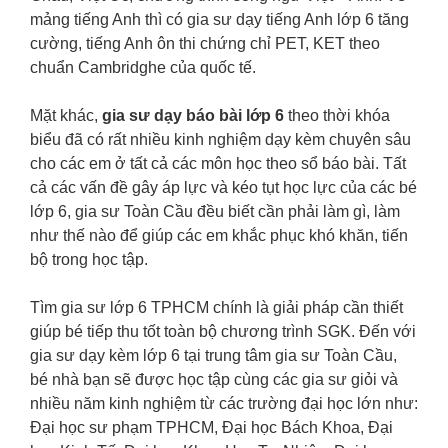
mảng tiếng Anh thì có gia sư dạy tiếng Anh lớp 6 tăng
cường, tiếng Anh ôn thi chứng chỉ PET, KET theo
chuẩn Cambridghe của quốc tế.
Mặt khác,
gia sư dạy báo bài lớp 6
theo thời khóa
biểu đã có rất nhiều kinh nghiệm dạy kèm chuyên sâu
cho các em ở tất cả các môn học theo sổ báo bài. Tất
cả các vấn đề gây áp lực và kéo tụt học lực của các bé
lớp 6, gia sư Toàn Cầu đều biết cần phải làm gì, làm
như thế nào để giúp các em khắc phục khó khăn, tiến
bộ trong học tập.
Tìm gia sư lớp 6 TPHCM chính là giải pháp cần thiết
giúp bé tiếp thu tốt toàn bộ chương trình SGK. Đến với
gia sư dạy kèm lớp 6 tại trung tâm gia sư Toàn Cầu,
bé nhà bạn sẽ được học tập cùng các gia sư giỏi và
nhiều năm kinh nghiệm từ các trường đại học lớn như:
Đại học sư phạm TPHCM, Đại học Bách Khoa, Đại