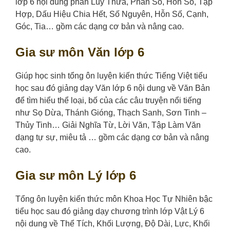
lớp 6 nội dung phần Lũy Thừa, Phân Số, Hỗn Số, Tập
Hợp, Dấu Hiệu Chia Hết, Số Nguyên, Hỗn Số, Cạnh,
Góc, Tia… gồm các dạng cơ bản và nâng cao.
Gia sư môn Văn lớp 6
Giúp học sinh tổng ôn luyện kiến thức Tiếng Việt tiểu
học sau đó giảng dạy Văn lớp 6 nội dung về Văn Bản
để tìm hiểu thể loại, bố của các câu truyện nổi tiếng
như Sọ Dừa, Thánh Gióng, Thạch Sanh, Sơn Tinh –
Thủy Tinh… Giải Nghĩa Từ, Lời Văn, Tập Làm Văn
dạng tự sự, miêu tả … gồm các dạng cơ bản và nâng
cao.
Gia sư môn Lý lớp 6
Tổng ôn luyện kiến thức môn Khoa Học Tự Nhiên bậc
tiểu học sau đó giảng dạy chương trình lớp Vật Lý 6
nội dung về Thể Tích, Khối Lượng, Độ Dài, Lực, Khối