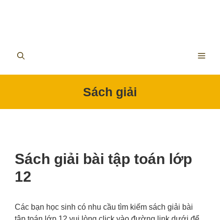
ME
Sách giải
Sách giải bài tập toán lớp
12
Các bạn học sinh có nhu cầu tìm kiếm sách giải bài
tập toán lớp 12 vui lòng click vào đường link dưới để