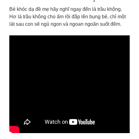
Bé khóc dạ đề mẹ hãy nghĩ ngay đến lá trầu không.
Hơ lá trầu không cho ấm rồi đắp lên bụng bé, chỉ một
lát sau con sẽ ngủ ngon và ngoan ngoãn suốt đêm.