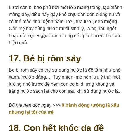
Lưỡi con bị bao phủ bởi một lớp màng trắng, tạo thành
mảng dày, điều này gây khó chịu dẫn đến biếng bú và
có thể mắc phải bệnh nấm lưỡi, tưa lưỡi, đen miệng.
Các mẹ hãy dùng nước muối sinh lý, lá hẹ, rau ngót
hoặc cỏ mực + gạc thanh trùng để trị tưa lưỡi cho con
hiệu quả.
17. Bé bị rôm sảy
Bé bị rôm sảy có thể sử dụng nước lá để tắm như chè
xanh, mướp đắng,… Tuy nhiên, mẹ nên lưu ý thử một
lượng nhỏ trước để xem con có bị dị ứng không và
tráng nước sạch lại cho con sau khi sử dụng nước lá.
Bố mẹ nên đọc ngay
>>>
9 hành động tưởng là xấu
nhưng lại tốt của trẻ
18. Con hết khóc dạ đề