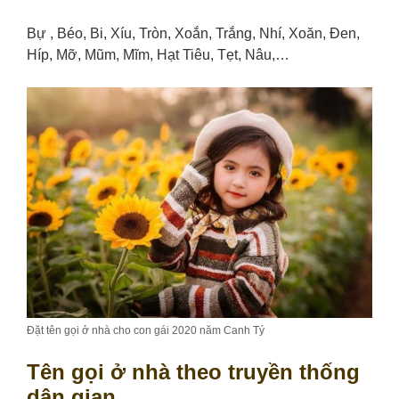
Bự , Béo, Bi, Xíu, Tròn, Xoắn, Trắng, Nhí, Xoăn, Đen,
Híp, Mỡ, Mũm, Mĩm, Hạt Tiêu, Tẹt, Nâu,…
Đặt tên gọi ở nhà cho con gái 2020 năm Canh Tý
Tên gọi ở nhà theo truyền thống
dân gian