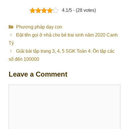
4.1/5 - (28 votes)
Categories
Phương pháp dạy con
Đặt tên gọi ở nhà cho bé trai sinh năm 2020 Canh
Tý
Giải bài tập trang 3, 4, 5 SGK Toán 4: Ôn tập các
số đến 100000
Leave a Comment
Comment