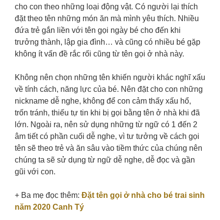
cho con theo những loại động vật. Có người lại thích
đặt theo tên những món ăn mà mình yêu thích. Nhiều
đứa trẻ gắn liền với tên gọi ngày bé cho đến khi
trưởng thành, lập gia đình… và cũng có nhiều bé gặp
không ít vấn đề rắc rối cũng từ tên gọi ở nhà này.
Không nên chọn những tên khiến người khác nghĩ xấu
về tính cách, năng lực của bé. Nên đặt cho con những
nickname dễ nghe, không để con cảm thấy xấu hổ,
trốn tránh, thiếu tự tin khi bị gọi bằng tên ở nhà khi đã
lớn. Ngoài ra, nên sử dụng những từ ngữ có 1 đến 2
âm tiết có phần cuối dễ nghe, vì tư tưởng về cách gọi
tên sẽ theo trẻ và ăn sâu vào tiềm thức của chúng nên
chúng ta sẽ sử dụng từ ngữ dễ nghe, dễ đọc và gần
gũi với con.
+ Ba mẹ đọc thêm:
Đặt tên gọi ở nhà cho bé trai sinh
năm 2020 Canh Tý