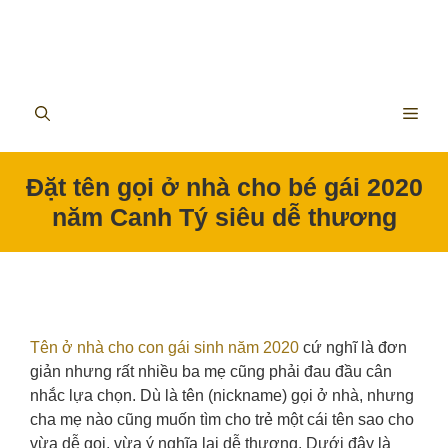
ME
Đặt tên gọi ở nhà cho bé gái 2020
năm Canh Tý siêu dễ thương
Tên ở nhà cho con gái sinh năm 2020
cứ nghĩ là đơn
giản nhưng rất nhiều ba mẹ cũng phải đau đầu cân
nhắc lựa chọn. Dù là tên (nickname) gọi ở nhà, nhưng
cha mẹ nào cũng muốn tìm cho trẻ một cái tên sao cho
vừa dễ gọi, vừa ý nghĩa lại dễ thương. Dưới đây là