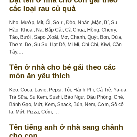
các loại rau củ quả
Nho, Mướp, Mít, Ổi, Sơ ri, Đào, Nhãn ,Mận, Bí, Su
Hào, Khoai, Na, Bắp Cải, Cà Chua, Hồng, Cherry,
Táo, Bưởi, Sapo ,Xoài, Mơ, Chanh, Quýt, Bon, Dừa,
Thơm, Bơ, Su Su, Hạt Dẻ, Mi Mi, Chi Chi, Kiwi, Cần
Tây,…
Tên ở nhà cho bé gái theo các
món ăn yêu thích
Kẹo, Coca, Lavie, Pepsi, Tỏi, Hành Phi, Cá Trê, Ya-ua,
Trà Sữa, Su Kem, Sushi, Bào Ngư, Đậu Phộng, Chè,
Bánh Gạo, Mứt, Kem, Snack, Bún, Nem, Cơm, Sô cô
la, Mứt, Pizza, Cốm, …
Tên tiếng anh ở nhà sang chảnh
cho con