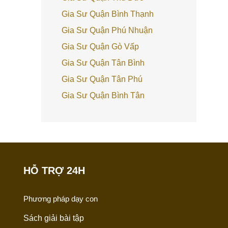
Gia Sư Quận Bình Thạnh
Gia Sư Quận Phú Nhuận
Gia Sư Quận Gò Vấp
Gia Sư Quận Tân Bình
Gia Sư Quận Tân Phú
Gia Sư Quận Bình Tân
HỖ TRỢ 24H
Phương pháp dạy con
Sách giải bài tập